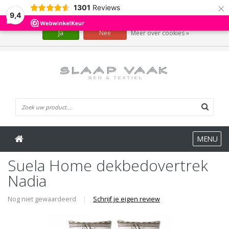
×
1301
Reviews
Wij slaan cookies op om onze website te verbeteren. Is dat akkoord?
9,4
Ja
Nee
Meer over cookies »
0 Artikelen
MENU
Suela Home dekbedovertrek
Nadia
Nog niet gewaardeerd
|
Schrijf je eigen review