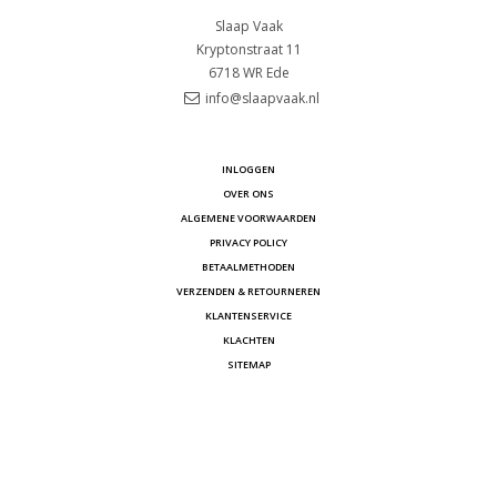
Slaap Vaak
Kryptonstraat 11
6718 WR
Ede
info@slaapvaak.nl
INLOGGEN
OVER ONS
ALGEMENE VOORWAARDEN
PRIVACY POLICY
BETAALMETHODEN
VERZENDEN & RETOURNEREN
KLANTENSERVICE
KLACHTEN
SITEMAP