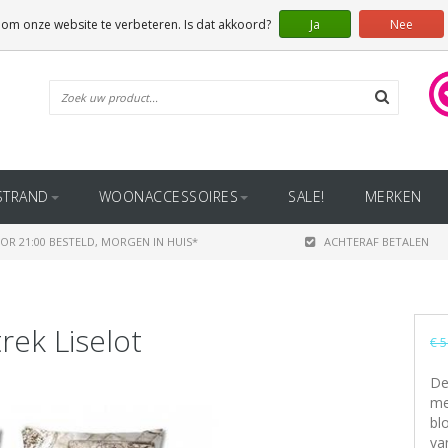
 om onze website te verbeteren. Is dat akkoord?
Ja
Nee
STRAND
WOONACCESSOIRES
SALE!
MERKEN
OR 21:00 BESTELD, MORGEN IN HUIS*
ACHTERAF BETALEN
ek Liselot
€ 5
De
me
bl
va