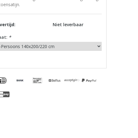
toensatijn.
vertijd:
Niet leverbaar
aat:
*