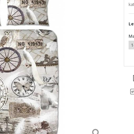
ka
Le
M