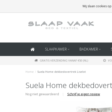
GRATIS BEZORGING BOVEN
€50
(BINNEN NEDERLAND)
Wij slaan cookies op
GRATIS BEZORGING BOVEN
€150
(BINNEN BELGIË)
SLAAPKAMER
BADKAMER
GRATIS VERZENDING VANAF €50 (NL)
VO
Home
/
Suela Home dekbedovertrek Liselot
Suela Home dekbedovertr
Nog niet gewaardeerd
|
Schrijf je eigen review