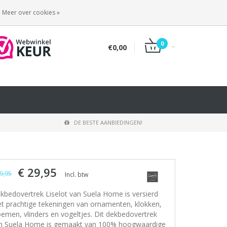
INLOGGEN
REGISTREREN
Meer over cookies »
0
€0,00
DE BESTE AANBIEDINGEN!
€ 29,95
9,95
Incl. btw
kbedovertrek Liselot van Suela Home is versierd
t prachtige tekeningen van ornamenten, klokken,
oemen, vlinders en vogeltjes. Dit dekbedovertrek
n Suela Home is gemaakt van 100% hoogwaardige