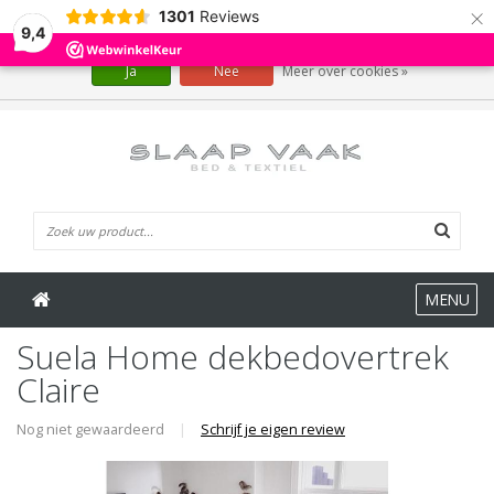
×
1301
Reviews
Wij slaan cookies op om onze website te verbeteren. Is dat akkoord?
9,4
Ja
Nee
Meer over cookies »
0 Artikelen
MENU
Suela Home dekbedovertrek
Claire
Nog niet gewaardeerd
|
Schrijf je eigen review