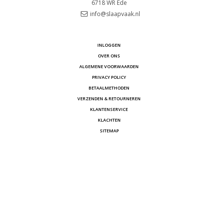
6718 WR
Ede
info@slaapvaak.nl
INLOGGEN
OVER ONS
ALGEMENE VOORWAARDEN
PRIVACY POLICY
BETAALMETHODEN
VERZENDEN & RETOURNEREN
KLANTENSERVICE
KLACHTEN
SITEMAP