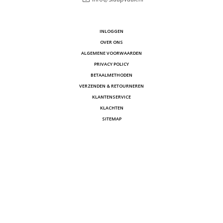
INLOGGEN
OVER ONS
ALGEMENE VOORWAARDEN
PRIVACY POLICY
BETAALMETHODEN
VERZENDEN & RETOURNEREN
KLANTENSERVICE
KLACHTEN
SITEMAP