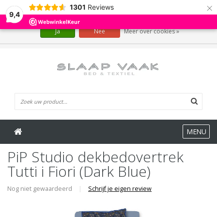
×
1301
Reviews
Wij slaan cookies op om onze website te verbeteren. Is dat akkoord?
9,4
Ja
Nee
Meer over cookies »
0 Artikelen
MENU
PiP Studio dekbedovertrek
Tutti i Fiori (Dark Blue)
Nog niet gewaardeerd
|
Schrijf je eigen review