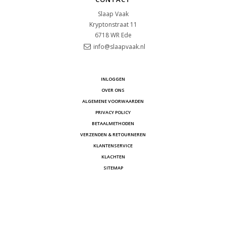
Slaap Vaak
Kryptonstraat 11
6718 WR
Ede
info@slaapvaak.nl
INLOGGEN
OVER ONS
ALGEMENE VOORWAARDEN
PRIVACY POLICY
BETAALMETHODEN
VERZENDEN & RETOURNEREN
KLANTENSERVICE
KLACHTEN
SITEMAP