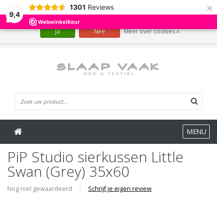
×
1301
Reviews
Wij slaan cookies op om onze website te verbeteren. Is dat akkoord?
9,4
Ja
Nee
Meer over cookies »
0 Artikelen
MENU
PiP Studio sierkussen Little
Swan (Grey) 35x60
Nog niet gewaardeerd
|
Schrijf je eigen review