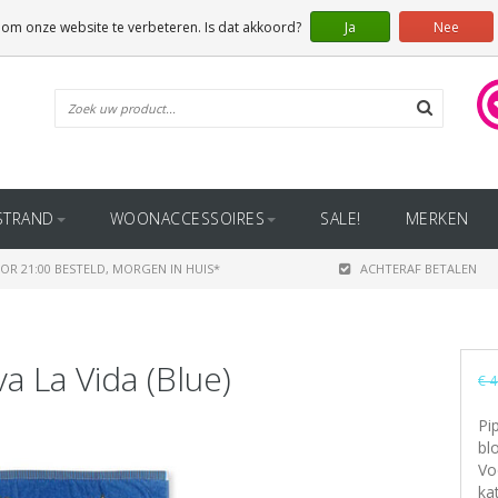
 om onze website te verbeteren. Is dat akkoord?
Ja
Nee
STRAND
WOONACCESSOIRES
SALE!
MERKEN
OR 21:00 BESTELD, MORGEN IN HUIS*
ACHTERAF BETALEN
a La Vida (Blue)
€ 4
Pi
bl
Vo
ka