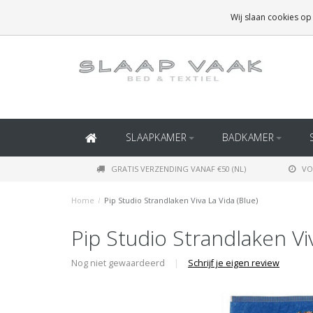
GRATIS BEZORGING BOVEN
€50
(BINNEN NEDERLAND)
Wij slaan cookies op
GRATIS BEZORGING BOVEN
€150
(BINNEN BELGIË)
SLAAPKAMER
BADKAMER
GRATIS VERZENDING VANAF €50 (NL)
VO
Home
/
Pip Studio Strandlaken Viva La Vida (Blue)
Pip Studio Strandlaken Viv
Nog niet gewaardeerd
|
Schrijf je eigen review