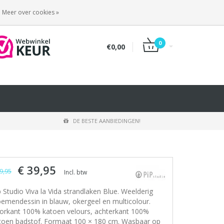
INLOGGEN
REGISTREREN
Meer over cookies »
0
€0,00
DE BESTE AANBIEDINGEN!
€ 39,95
9,95
Incl. btw
p Studio Viva la Vida strandlaken Blue. Weelderig
oemendessin in blauw, okergeel en multicolour.
orkant 100% katoen velours, achterkant 100%
toen badstof. Formaat 100 × 180 cm. Wasbaar op