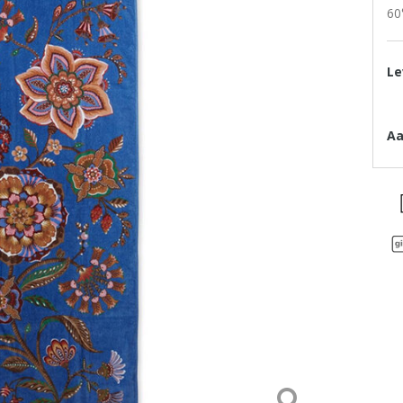
60
Le
Aa