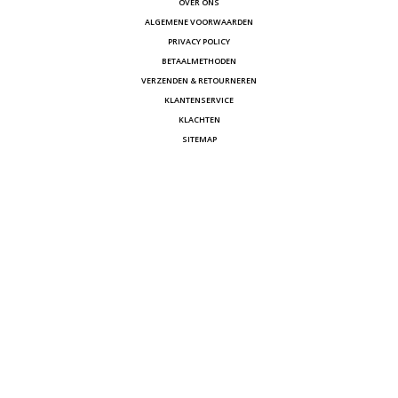
OVER ONS
ALGEMENE VOORWAARDEN
PRIVACY POLICY
BETAALMETHODEN
VERZENDEN & RETOURNEREN
KLANTENSERVICE
KLACHTEN
SITEMAP