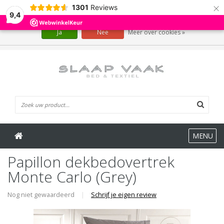
×
1301
Reviews
Wij slaan cookies op om onze website te verbeteren. Is dat akkoord?
9,4
Ja
Nee
Meer over cookies »
0 Artikelen
MENU
Papillon dekbedovertrek
Monte Carlo (Grey)
Nog niet gewaardeerd
|
Schrijf je eigen review