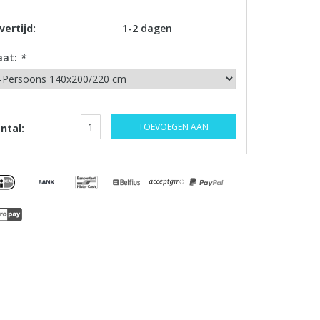
vertijd:
1-2 dagen
aat:
*
TOEVOEGEN AAN
ntal:
WINKELWAGEN