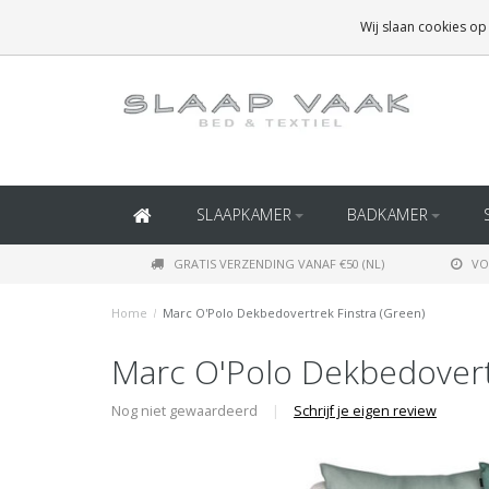
GRATIS BEZORGING BOVEN
€50
(BINNEN NEDERLAND)
Wij slaan cookies op
GRATIS BEZORGING BOVEN
€150
(BINNEN BELGIË)
SLAAPKAMER
BADKAMER
GRATIS VERZENDING VANAF €50 (NL)
VO
Home
/
Marc O'Polo Dekbedovertrek Finstra (Green)
Marc O'Polo Dekbedovertr
Nog niet gewaardeerd
|
Schrijf je eigen review