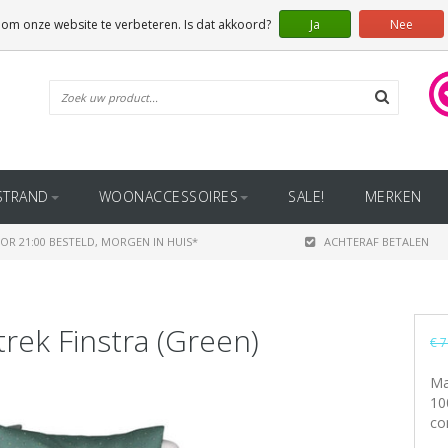
 om onze website te verbeteren. Is dat akkoord?
Ja
Nee
STRAND
WOONACCESSOIRES
SALE!
MERKEN
OR 21:00 BESTELD, MORGEN IN HUIS*
ACHTERAF BETALEN
ek Finstra (Green)
€ 7
Ma
10
co