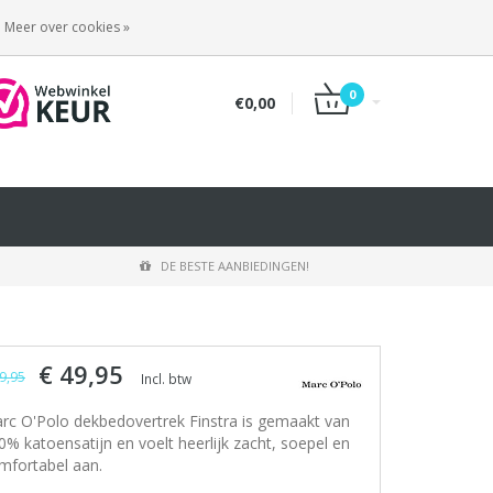
INLOGGEN
REGISTREREN
Meer over cookies »
0
€0,00
DE BESTE AANBIEDINGEN!
€ 49,95
9,95
Incl. btw
rc O'Polo dekbedovertrek Finstra is gemaakt van
0% katoensatijn en voelt heerlijk zacht, soepel en
mfortabel aan.