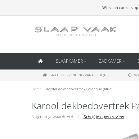
GRATIS BEZORGING BOVEN
€50
(BINNEN NEDERLAND)
Wij slaan cookies op
GRATIS BEZORGING BOVEN
€150
(BINNEN BELGIË)
SLAAPKAMER
BADKAMER
GRATIS VERZENDING VANAF €50 (NL)
VO
Home
/
Kardol dekbedovertrek Palenque (Blue)
Kardol dekbedovertrek Pa
Nog niet gewaardeerd
|
Schrijf je eigen review