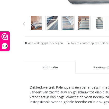
Aan verlanglijst toevoegen
Neem contact op over dit p
9,4
Informatie
Reviews (0
Dekbedovertrek Palenque is een banendessin met ee
varieert van zachtblauw en grijsblauw tot diep bl
katoensatijn van hoge kwaliteit en voelt heerlijk 
instopstrook over de gehele breedte en is ook ges