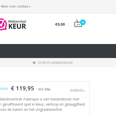
INLOGGEN
REGISTREREN
Meer over cookies »
0
€0,00
DE BESTE AANBIEDINGEN!
€ 119,95
59,95
Incl. btw
kbedovertrek Palenque is een banendessin met
n geraffineerd spel in kleur, verloop en gelaagdheid
ssen de banen en het visgraatweefsel.