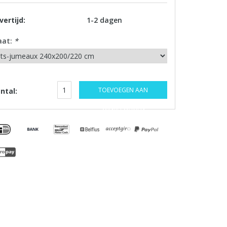
vertijd:
1-2 dagen
aat:
*
TOEVOEGEN AAN
ntal:
WINKELWAGEN