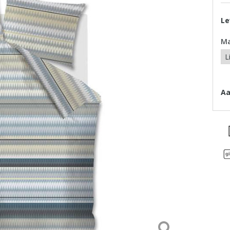
Le
M
Aa