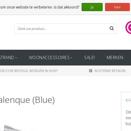
 om onze website te verbeteren. Is dat akkoord?
Ja
Nee
STRAND
WOONACCESSOIRES
SALE!
MERKEN
OR 21:00 BESTELD, MORGEN IN HUIS*
ACHTERAF BETALEN
lenque (Blue)
€ 1
De
ee
tu