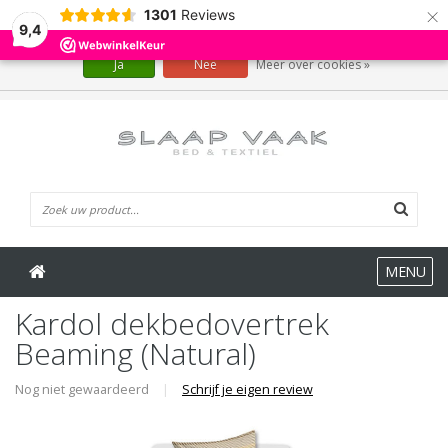
×
1301
Reviews
Wij slaan cookies op om onze website te verbeteren. Is dat akkoord?
9,4
Ja
Nee
Meer over cookies »
0 Artikelen
MENU
Kardol dekbedovertrek
Beaming (Natural)
Nog niet gewaardeerd
|
Schrijf je eigen review