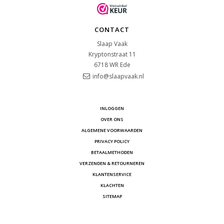
CONTACT
Slaap Vaak
Kryptonstraat 11
6718 WR
Ede
info@slaapvaak.nl
INLOGGEN
OVER ONS
ALGEMENE VOORWAARDEN
PRIVACY POLICY
BETAALMETHODEN
VERZENDEN & RETOURNEREN
KLANTENSERVICE
KLACHTEN
SITEMAP