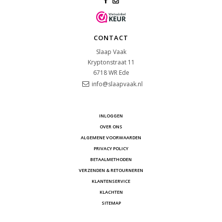
CONTACT
Slaap Vaak
Kryptonstraat 11
6718 WR
Ede
info@slaapvaak.nl
INLOGGEN
OVER ONS
ALGEMENE VOORWAARDEN
PRIVACY POLICY
BETAALMETHODEN
VERZENDEN & RETOURNEREN
KLANTENSERVICE
KLACHTEN
SITEMAP