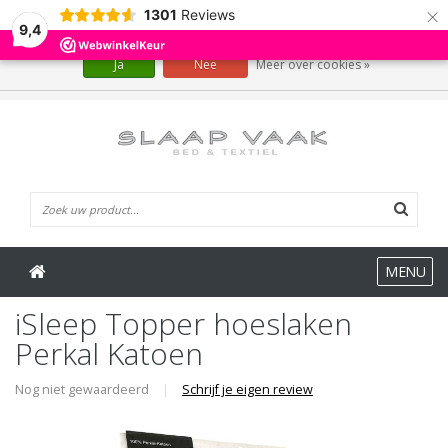
×
1301
Reviews
Wij slaan cookies op om onze website te verbeteren. Is dat akkoord?
9,4
Ja
Nee
Meer over cookies »
0 Artikelen
MENU
iSleep Topper hoeslaken
Perkal Katoen
Nog niet gewaardeerd
|
Schrijf je eigen review