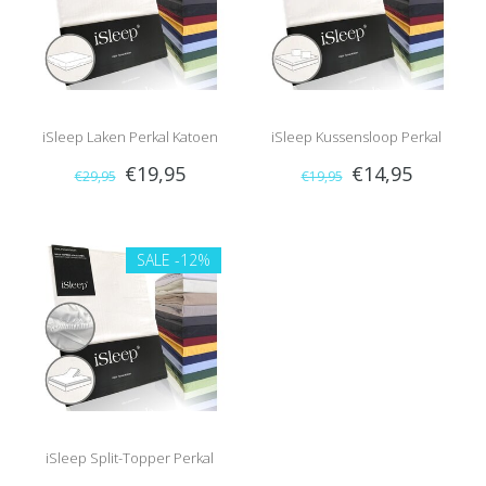
iSleep Laken Perkal Katoen
iSleep Kussensloop Perkal
€19,95
€14,95
€29,95
€19,95
Katoen (2 stuks)
SALE
-12%
iSleep Split-Topper Perkal