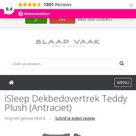
×
1301
Reviews
Wij slaan cookies op om onze website te verbeteren. Is dat akkoord?
9,4
Ja
Nee
Meer over cookies »
0 Artikelen
MENU
iSleep Dekbedovertrek Teddy
Plush (Antraciet)
Nog niet gewaardeerd
|
Schrijf je eigen review