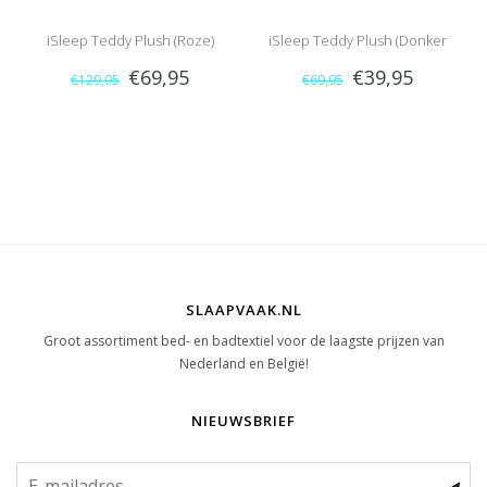
iSleep Teddy Plush (Roze)
iSleep Teddy Plush (Donker
€69,95
€39,95
€129,95
€69,95
Groen)
SLAAPVAAK.NL
Groot assortiment bed- en badtextiel voor de laagste prijzen van
Nederland en België!
NIEUWSBRIEF