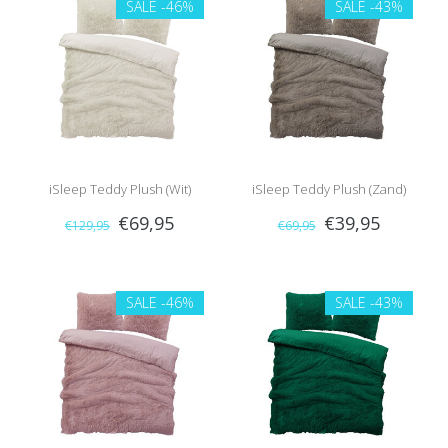
SALE
-46%
SALE
-43%
iSleep Teddy Plush (Wit)
iSleep Teddy Plush (Zand)
€69,95
€39,95
€129,95
€69,95
SALE
-46%
SALE
-43%