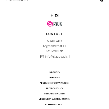
CONTACT
Slaap Vaak
Kryptonstraat 11
6718 WR
Ede
info@slaapvaak.nl
INLOGGEN
OVER ONS
ALGEMENE VOORWAARDEN
PRIVACY POLICY
BETAALMETHODEN
VERZENDEN & RETOURNEREN
KLANTENSERVICE