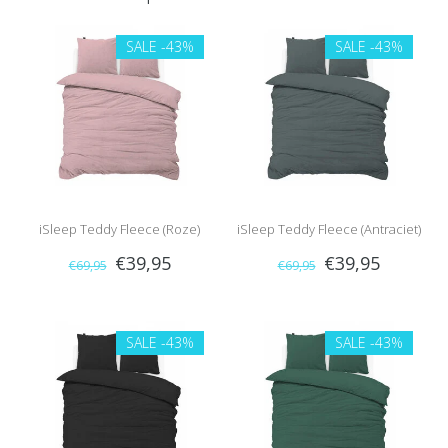
SALE
-43%
SALE
-43%
iSleep Teddy Fleece (Roze)
iSleep Teddy Fleece (Antraciet)
€39,95
€39,95
€69,95
€69,95
SALE
-43%
SALE
-43%