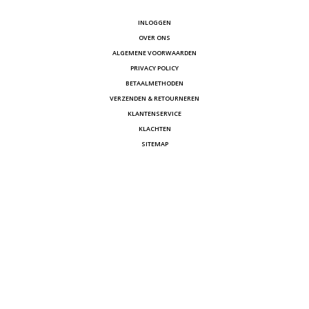
INLOGGEN
OVER ONS
ALGEMENE VOORWAARDEN
PRIVACY POLICY
BETAALMETHODEN
VERZENDEN & RETOURNEREN
KLANTENSERVICE
KLACHTEN
SITEMAP