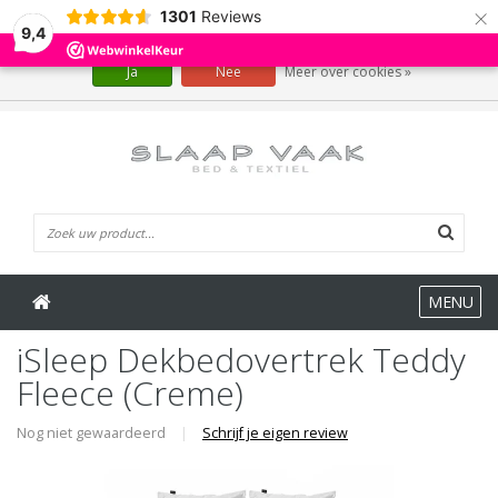
×
1301
Reviews
Wij slaan cookies op om onze website te verbeteren. Is dat akkoord?
9,4
Ja
Nee
Meer over cookies »
0 Artikelen
MENU
iSleep Dekbedovertrek Teddy
Fleece (Creme)
Nog niet gewaardeerd
|
Schrijf je eigen review