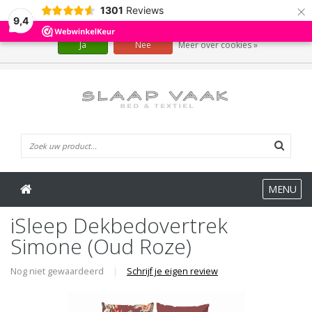
×
1301
Reviews
Wij slaan cookies op om onze website te verbeteren. Is dat akkoord?
9,4
Ja
Nee
Meer over cookies »
0 Artikelen
MENU
iSleep Dekbedovertrek
Simone (Oud Roze)
Nog niet gewaardeerd
|
Schrijf je eigen review