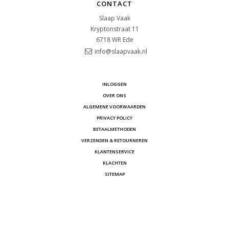
CONTACT
Slaap Vaak
Kryptonstraat 11
6718 WR
Ede
info@slaapvaak.nl
INLOGGEN
OVER ONS
ALGEMENE VOORWAARDEN
PRIVACY POLICY
BETAALMETHODEN
VERZENDEN & RETOURNEREN
KLANTENSERVICE
KLACHTEN
SITEMAP