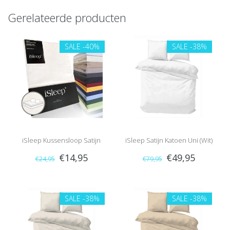
Gerelateerde producten
SALE
-40%
SALE
-38%
iSleep Kussensloop Satijn
iSleep Satijn Katoen Uni (Wit)
€14,95
€49,95
€24,95
€79,95
Katoen (2 Stuks)
SALE
-38%
SALE
-38%