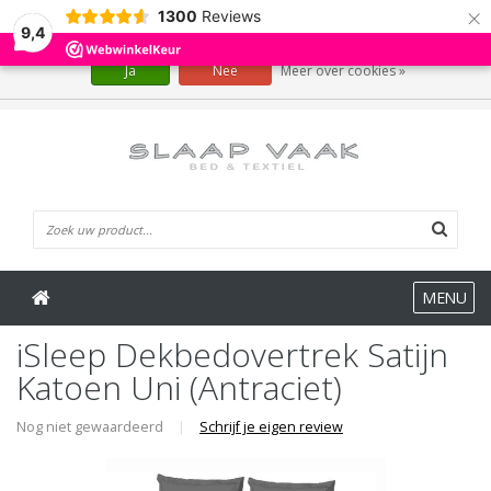
×
1300
Reviews
Wij slaan cookies op om onze website te verbeteren. Is dat akkoord?
9,4
Ja
Nee
Meer over cookies »
0 Artikelen
MENU
iSleep Dekbedovertrek Satijn
Katoen Uni (Antraciet)
Nog niet gewaardeerd
|
Schrijf je eigen review