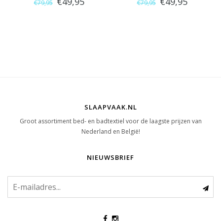
€49,95
€49,95
€79,95
€79,95
(Donker Blauw)
SLAAPVAAK.NL
Groot assortiment bed- en badtextiel voor de laagste prijzen van
Nederland en België!
NIEUWSBRIEF