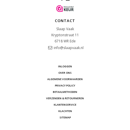
CONTACT
Slaap Vaak
Kryptonstraat 11
6718 WR
Ede
info@slaapvaak.nl
INLOGGEN
OVER ONS
ALGEMENE VOORWAARDEN
PRIVACY POLICY
BETAALMETHODEN
VERZENDEN & RETOURNEREN
KLANTENSERVICE
KLACHTEN
SITEMAP