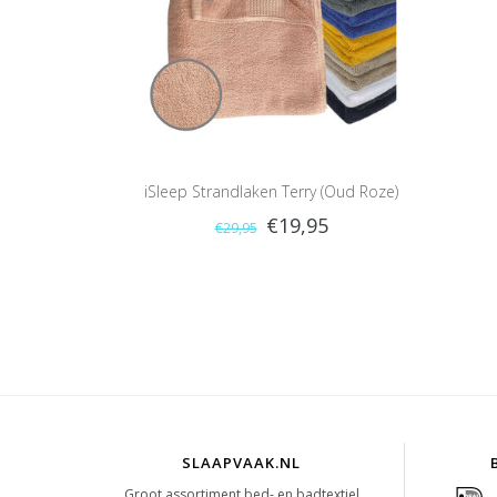
iSleep Strandlaken Terry (Oud Roze)
€19,95
€29,95
SLAAPVAAK.NL
Groot assortiment bed- en badtextiel