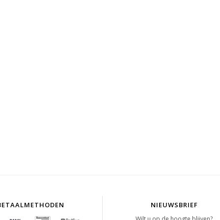
BETAALMETHODEN
NIEUWSBRIEF
Wilt u op de hoogte blijven?