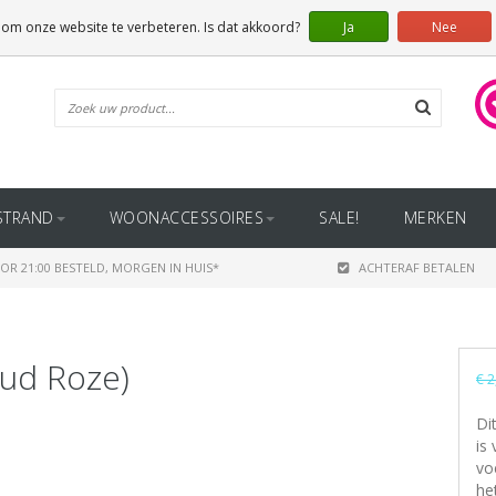
 om onze website te verbeteren. Is dat akkoord?
Ja
Nee
STRAND
WOONACCESSOIRES
SALE!
MERKEN
OR 21:00 BESTELD, MORGEN IN HUIS*
ACHTERAF BETALEN
Oud Roze)
€ 2
Di
is
vo
he