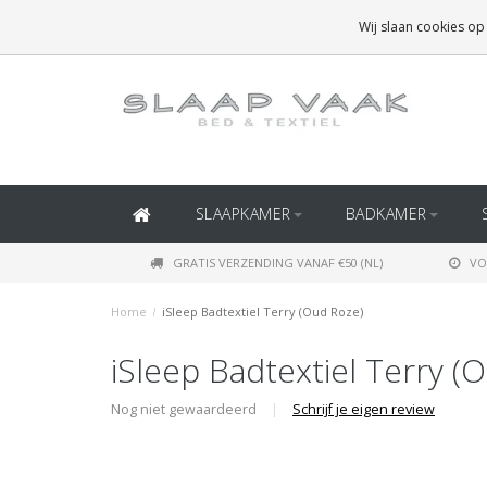
GRATIS BEZORGING BOVEN
€50
(BINNEN NEDERLAND)
Wij slaan cookies op
GRATIS BEZORGING BOVEN
€150
(BINNEN BELGIË)
SLAAPKAMER
BADKAMER
GRATIS VERZENDING VANAF €50 (NL)
VO
Home
/
iSleep Badtextiel Terry (Oud Roze)
iSleep Badtextiel Terry (
Nog niet gewaardeerd
|
Schrijf je eigen review