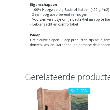
Eigenschappen
- 100% Hoogwaardig Badstof Katoen (450 gr/m2)
- Zeer hoog absorberend vermogen
- Voorzien van lusje om je badtextiel aan op te h
- Lekker zacht en comfortabel
iSleep
Het nieuwe slapen. iSleep producten zijn altijd g
donzen- wollen- katoenen- en bamboe dekbedden 
Gerelateerde product
SALE
-33%