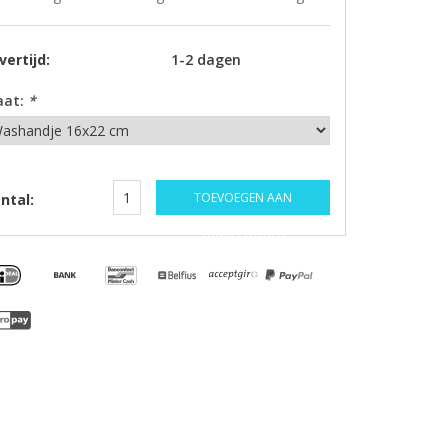
vertijd:
1-2 dagen
aat:
*
TOEVOEGEN AAN
ntal:
WINKELWAGEN