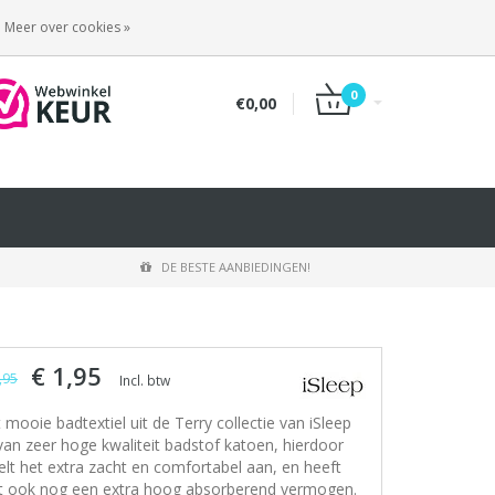
INLOGGEN
REGISTREREN
Meer over cookies »
0
€0,00
DE BESTE AANBIEDINGEN!
€ 1,95
,95
Incl. btw
t mooie badtextiel uit de Terry collectie van iSleep
 van zeer hoge kwaliteit badstof katoen, hierdoor
elt het extra zacht en comfortabel aan, en heeft
t ook nog een extra hoog absorberend vermogen.