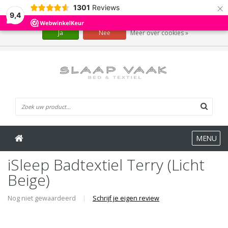
×
1301
Reviews
Wij slaan cookies op om onze website te verbeteren. Is dat akkoord?
9,4
Ja
Nee
Meer over cookies »
0 Artikelen
MENU
iSleep Badtextiel Terry (Licht
Beige)
Nog niet gewaardeerd
|
Schrijf je eigen review