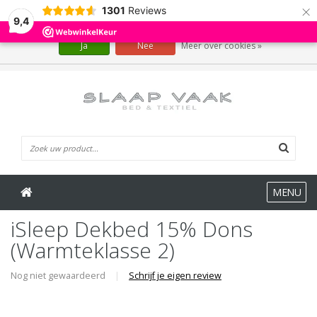
×
1301
Reviews
Wij slaan cookies op om onze website te verbeteren. Is dat akkoord?
9,4
Ja
Nee
Meer over cookies »
0 Artikelen
MENU
iSleep Dekbed 15% Dons
(Warmteklasse 2)
Nog niet gewaardeerd
|
Schrijf je eigen review