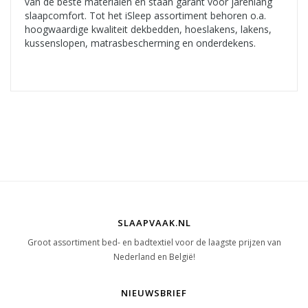
van de beste materialen en staan garant voor jarenlang
slaapcomfort. Tot het iSleep assortiment behoren o.a.
hoogwaardige kwaliteit dekbedden, hoeslakens, lakens,
kussenslopen, matrasbescherming en onderdekens.
SLAAPVAAK.NL
Groot assortiment bed- en badtextiel voor de laagste prijzen van
Nederland en België!
NIEUWSBRIEF