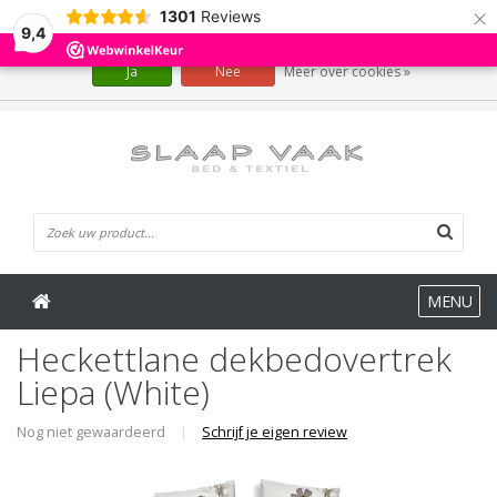
×
1301
Reviews
Wij slaan cookies op om onze website te verbeteren. Is dat akkoord?
9,4
Ja
Nee
Meer over cookies »
0 Artikelen
MENU
Heckettlane dekbedovertrek
Liepa (White)
Nog niet gewaardeerd
|
Schrijf je eigen review