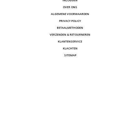
INLOGGEN
OVER ONS
ALGEMENE VOORWAARDEN
PRIVACY POLICY
BETAALMETHODEN
VERZENDEN & RETOURNEREN
KLANTENSERVICE
KLACHTEN
SITEMAP