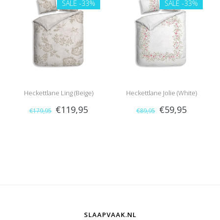
SALE
-33%
SALE
-33%
Heckettlane Ling (Beige)
Heckettlane Jolie (White)
€119,95
€59,95
€179,95
€89,95
SLAAPVAAK.NL