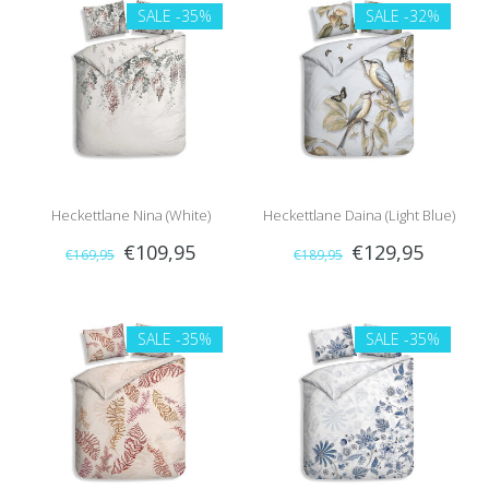
SALE
-35%
SALE
-32%
Heckettlane Nina (White)
Heckettlane Daina (Light Blue)
€109,95
€129,95
€169,95
€189,95
SALE
-35%
SALE
-35%