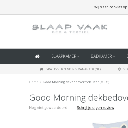
GRATIS BEZORGING BOVEN
€50
(BINNEN NEDERLAND)
Wij slaan cookies op
GRATIS BEZORGING BOVEN
€150
(BINNEN BELGIË)
SLAAPKAMER
BADKAMER
GRATIS VERZENDING VANAF €50 (NL)
VO
Home
/
Good Morning dekbedovertrek Bear (Multi)
Good Morning dekbedover
Nog niet gewaardeerd
|
Schrijf je eigen review