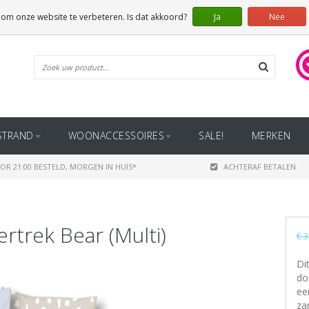
 om onze website te verbeteren. Is dat akkoord?
Ja
Nee
STRAND
WOONACCESSOIRES
SALE!
MERKEN
OR 21:00 BESTELD, MORGEN IN HUIS*
ACHTERAF BETALEN
trek Bear (Multi)
€ 3
Di
do
ee
za