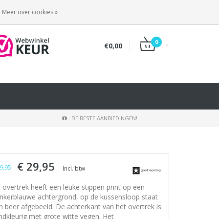
INLOGGEN
REGISTREREN
Meer over cookies »
0
€0,00
DE BESTE AANBIEDINGEN!
€ 29,95
9,95
Incl. btw
t overtrek heeft een leuke stippen print op een
nkerblauwe achtergrond, op de kussensloop staat
n beer afgebeeld. De achterkant van het overtrek is
ndkleurig met grote witte vegen. Het