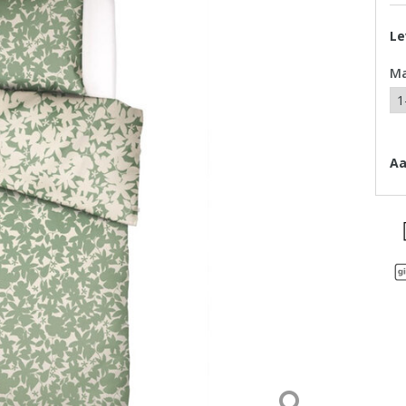
Le
M
Aa