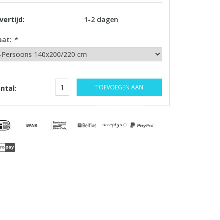
vertijd:
1-2 dagen
aat:
*
TOEVOEGEN AAN
ntal:
WINKELWAGEN