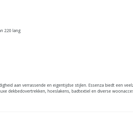
an 220 lang
heid aan verrassende en eigentijdse stijlen. Essenza biedt een veelzij
luxe dekbedovertrekken, hoeslakens, badtextiel en diverse woonacces