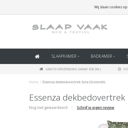
GRATIS BEZORGING BOVEN
€50
(BINNEN NEDERLAND)
Wij slaan cookies op
GRATIS BEZORGING BOVEN
€150
(BINNEN BELGIË)
SLAAPKAMER
BADKAMER
GRATIS VERZENDING VANAF €50 (NL)
VO
Home
/
Essenza dekbedovertrek Sora (Greenish)
Essenza dekbedovertrek 
Nog niet gewaardeerd
|
Schrijf je eigen review