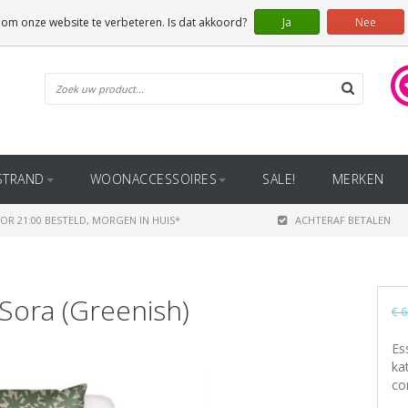
 om onze website te verbeteren. Is dat akkoord?
Ja
Nee
STRAND
WOONACCESSOIRES
SALE!
MERKEN
OR 21:00 BESTELD, MORGEN IN HUIS*
ACHTERAF BETALEN
Sora (Greenish)
€ 6
Es
ka
co