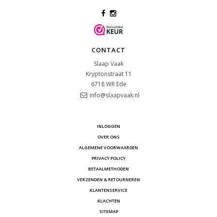
CONTACT
Slaap Vaak
Kryptonstraat 11
6718 WR
Ede
info@slaapvaak.nl
INLOGGEN
OVER ONS
ALGEMENE VOORWAARDEN
PRIVACY POLICY
BETAALMETHODEN
VERZENDEN & RETOURNEREN
KLANTENSERVICE
KLACHTEN
SITEMAP