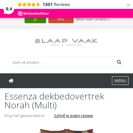
×
1301
Reviews
Wij slaan cookies op om onze website te verbeteren. Is dat akkoord?
9,4
Ja
Nee
Meer over cookies »
0 Artikelen
MENU
Essenza dekbedovertrek
Norah (Multi)
Nog niet gewaardeerd
|
Schrijf je eigen review