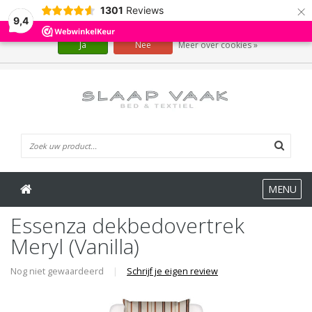
×
1301
Reviews
Wij slaan cookies op om onze website te verbeteren. Is dat akkoord?
9,4
Ja
Nee
Meer over cookies »
0 Artikelen
MENU
Essenza dekbedovertrek
Meryl (Vanilla)
Nog niet gewaardeerd
|
Schrijf je eigen review