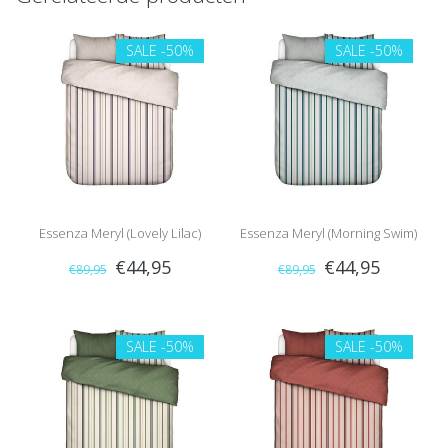
SALE
-50%
SALE
-50%
Essenza Meryl (Lovely Lilac)
Essenza Meryl (Morning Swim)
€44,95
€44,95
€89,95
€89,95
SALE
-50%
SALE
-50%