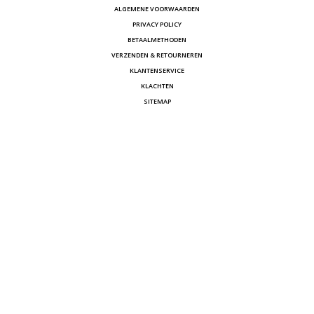
ALGEMENE VOORWAARDEN
PRIVACY POLICY
BETAALMETHODEN
VERZENDEN & RETOURNEREN
KLANTENSERVICE
KLACHTEN
SITEMAP