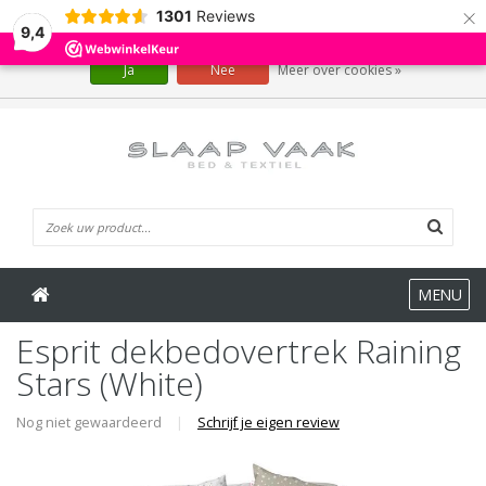
×
1301
Reviews
Wij slaan cookies op om onze website te verbeteren. Is dat akkoord?
9,4
Ja
Nee
Meer over cookies »
0 Artikelen
MENU
Esprit dekbedovertrek Raining
Stars (White)
Nog niet gewaardeerd
|
Schrijf je eigen review