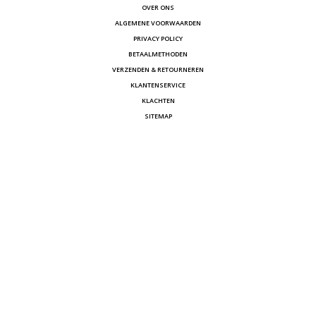
OVER ONS
ALGEMENE VOORWAARDEN
PRIVACY POLICY
BETAALMETHODEN
VERZENDEN & RETOURNEREN
KLANTENSERVICE
KLACHTEN
SITEMAP