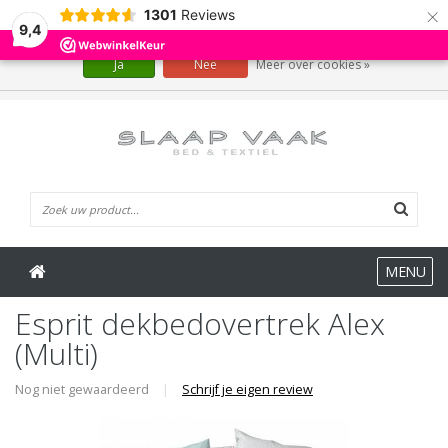
×
1301
Reviews
Wij slaan cookies op om onze website te verbeteren. Is dat akkoord?
9,4
Ja
Nee
Meer over cookies »
0 Artikelen
MENU
Esprit dekbedovertrek Alex
(Multi)
Nog niet gewaardeerd
|
Schrijf je eigen review