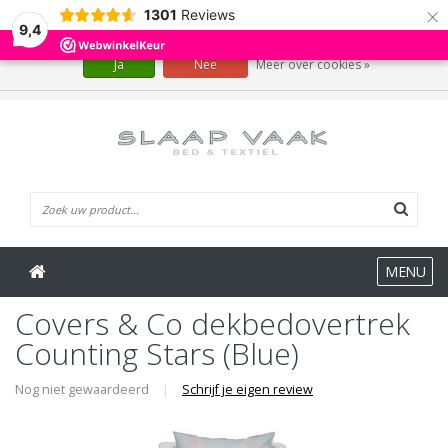
×
1301
Reviews
Wij slaan cookies op om onze website te verbeteren. Is dat akkoord?
9,4
Ja
Nee
Meer over cookies »
0 Artikelen
MENU
Covers & Co dekbedovertrek
Counting Stars (Blue)
Nog niet gewaardeerd
|
Schrijf je eigen review