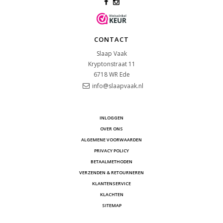
CONTACT
Slaap Vaak
Kryptonstraat 11
6718 WR
Ede
info@slaapvaak.nl
INLOGGEN
OVER ONS
ALGEMENE VOORWAARDEN
PRIVACY POLICY
BETAALMETHODEN
VERZENDEN & RETOURNEREN
KLANTENSERVICE
KLACHTEN
SITEMAP