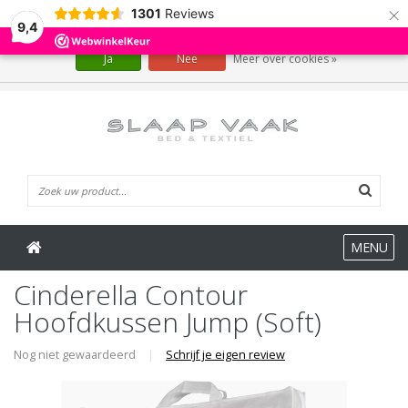
×
1301
Reviews
Wij slaan cookies op om onze website te verbeteren. Is dat akkoord?
9,4
Ja
Nee
Meer over cookies »
0 Artikelen
MENU
Cinderella Contour
Hoofdkussen Jump (Soft)
Nog niet gewaardeerd
|
Schrijf je eigen review