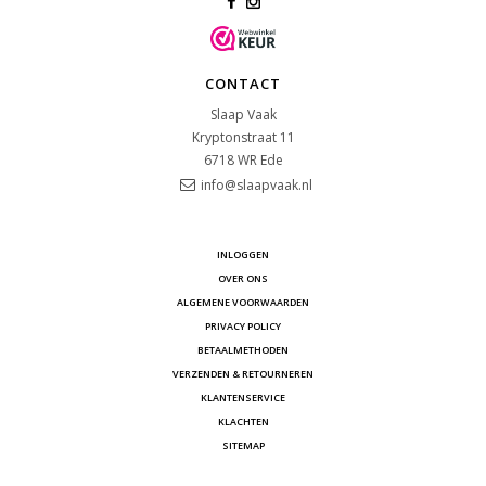
CONTACT
Slaap Vaak
Kryptonstraat 11
6718 WR
Ede
info@slaapvaak.nl
INLOGGEN
OVER ONS
ALGEMENE VOORWAARDEN
PRIVACY POLICY
BETAALMETHODEN
VERZENDEN & RETOURNEREN
KLANTENSERVICE
KLACHTEN
SITEMAP