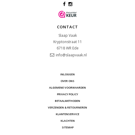
CONTACT
Slaap Vaak
Kryptonstraat 11
6718 WR
Ede
info@slaapvaak.nl
INLOGGEN
OVER ONS
ALGEMENE VOORWAARDEN
PRIVACY POLICY
BETAALMETHODEN
VERZENDEN & RETOURNEREN
KLANTENSERVICE
KLACHTEN
SITEMAP