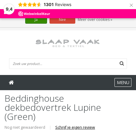
×
1301
Reviews
Wij slaan cookies op om onze website te verbeteren. Is dat akkoord?
9,4
Ja
Nee
Meer over cookies »
0 Artikelen
MENU
Beddinghouse
dekbedovertrek Lupine
(Green)
Nog niet gewaardeerd
|
Schrijf je eigen review