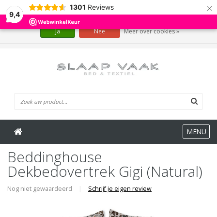
×
1301
Reviews
Wij slaan cookies op om onze website te verbeteren. Is dat akkoord?
9,4
Ja
Nee
Meer over cookies »
0 Artikelen
MENU
Beddinghouse
Dekbedovertrek Gigi (Natural)
Nog niet gewaardeerd
|
Schrijf je eigen review