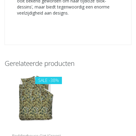
ooit bekend geworden om haar tijdloze ‘blok-
dessins’, maar biedt tegenwoordig een enorme
veelzijdigheid aan designs.
Gerelateerde producten
SALE
-38%
Beddinghouse Gigi (Green)