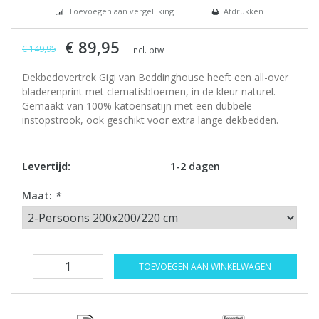
Toevoegen aan vergelijking
Afdrukken
€ 89,95
€ 149,95
Incl. btw
Dekbedovertrek Gigi van Beddinghouse heeft een all-over
bladerenprint met clematisbloemen, in de kleur naturel.
Gemaakt van 100% katoensatijn met een dubbele
instopstrook, ook geschikt voor extra lange dekbedden.
Levertijd:
1-2 dagen
Maat:
*
TOEVOEGEN AAN WINKELWAGEN