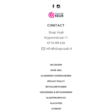
CONTACT
Slaap Vaak
Kryptonstraat 11
6718 WR
Ede
info@slaapvaak.nl
INLOGGEN
OVER ONS
ALGEMENE VOORWAARDEN
PRIVACY POLICY
BETAALMETHODEN
VERZENDEN & RETOURNEREN
KLANTENSERVICE
KLACHTEN
SITEMAP