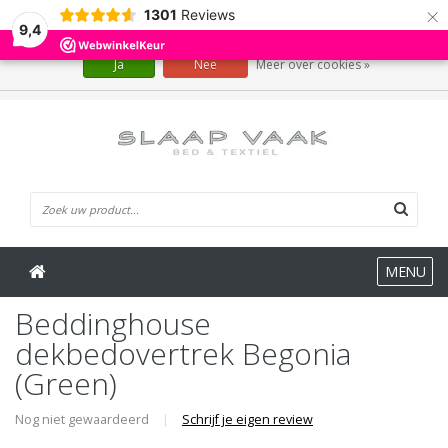
×
1301
Reviews
Wij slaan cookies op om onze website te verbeteren. Is dat akkoord?
9,4
Ja
Nee
Meer over cookies »
0 Artikelen
MENU
Beddinghouse
dekbedovertrek Begonia
(Green)
Nog niet gewaardeerd
|
Schrijf je eigen review