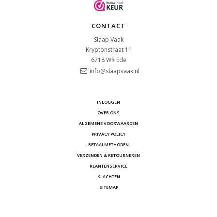
CONTACT
Slaap Vaak
Kryptonstraat 11
6718 WR
Ede
info@slaapvaak.nl
INLOGGEN
OVER ONS
ALGEMENE VOORWAARDEN
PRIVACY POLICY
BETAALMETHODEN
VERZENDEN & RETOURNEREN
KLANTENSERVICE
KLACHTEN
SITEMAP