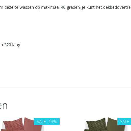
 deze te wassen op maximaal 40 graden. Je kunt het dekbedovertrek 
an 220 lang
en
SALE
-13%
SALE