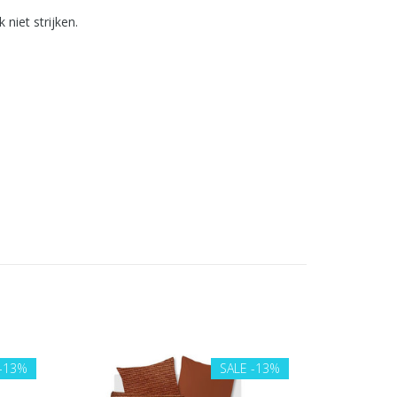
niet strijken.
-13%
SALE
-13%