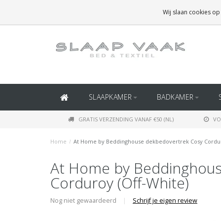
GRATIS BEZORGING BOVEN
€50
(BINNEN NEDERLAND)
Wij slaan cookies op
GRATIS BEZORGING BOVEN
€150
(BINNEN BELGIË)
SLAAPKAMER
BADKAMER
GRATIS VERZENDING VANAF €50 (NL)
VO
Home
/
At Home by Beddinghouse dekbedovertrek Cosy Cordur
At Home by Beddinghous
Corduroy (Off-White)
Nog niet gewaardeerd
|
Schrijf je eigen review