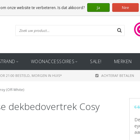
 om onze website te verbeteren. Is dat akkoord?
Ja
Nee
STRAND
WOONACCESSOIRES
SALE!
MERKEN
OR 21:00 BESTELD, MORGEN IN HUIS*
ACHTERAF BETALEN
oy (Off-White)
e dekbedovertrek Cosy
€ 8
De
ey
aa