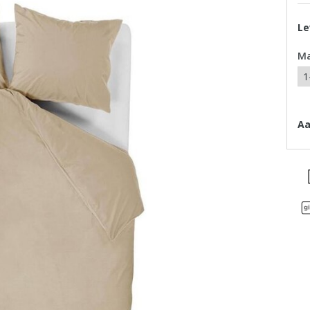
Le
M
Aa