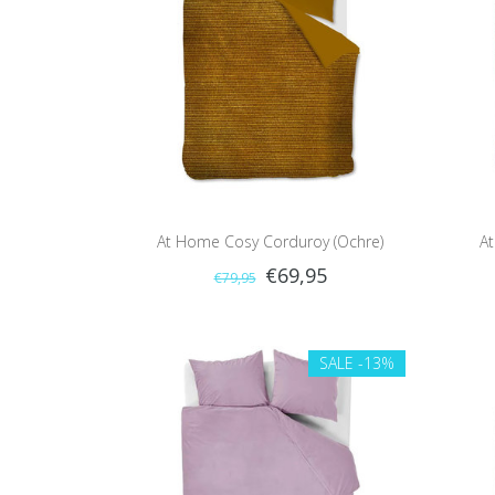
At Home Cosy Corduroy (Ochre)
At
€69,95
€79,95
SALE
-13%