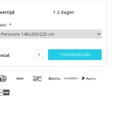
vertijd:
1-2 dagen
aat:
*
TOEVOEGEN AAN
ntal:
WINKELWAGEN