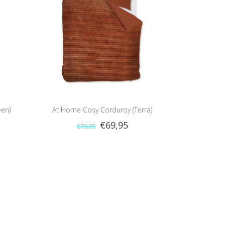
en)
At Home Cosy Corduroy (Terra)
€69,95
€79,95