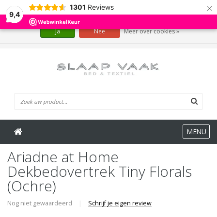
×
1301
Reviews
Wij slaan cookies op om onze website te verbeteren. Is dat akkoord?
9,4
Ja
Nee
Meer over cookies »
0 Artikelen
MENU
Ariadne at Home
Dekbedovertrek Tiny Florals
(Ochre)
Nog niet gewaardeerd
|
Schrijf je eigen review