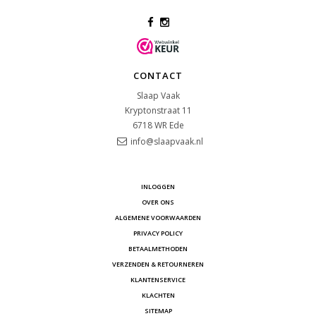
CONTACT
Slaap Vaak
Kryptonstraat 11
6718 WR
Ede
info@slaapvaak.nl
INLOGGEN
OVER ONS
ALGEMENE VOORWAARDEN
PRIVACY POLICY
BETAALMETHODEN
VERZENDEN & RETOURNEREN
KLANTENSERVICE
KLACHTEN
SITEMAP