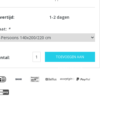
vertijd:
1-2 dagen
aat:
*
TOEVOEGEN AAN
ntal:
WINKELWAGEN