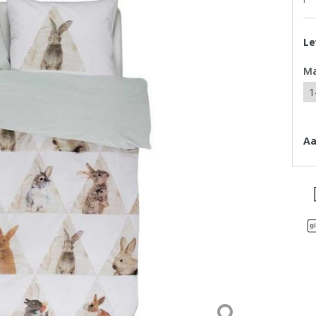
Le
M
Aa