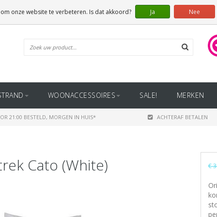
 om onze website te verbeteren. Is dat akkoord?
Ja
Nee
STRAND
WOONACCESSOIRES
SALE!
MERKEN
OR 21:00 BESTELD, MORGEN IN HUIS*
ACHTERAF BETALEN
rek Cato (White)
€ 3
Or
ko
st
pe