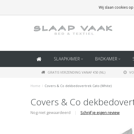
GRATIS BEZORGING BOVEN
€50
(BINNEN NEDERLAND)
Wij slaan cookies op
GRATIS BEZORGING BOVEN
€150
(BINNEN BELGIË)
SLAAPKAMER
BADKAMER
GRATIS VERZENDING VANAF €50 (NL)
VO
Home
/
Covers & Co dekbedovertrek Cato (White)
Covers & Co dekbedovert
Nog niet gewaardeerd
|
Schrijf je eigen review