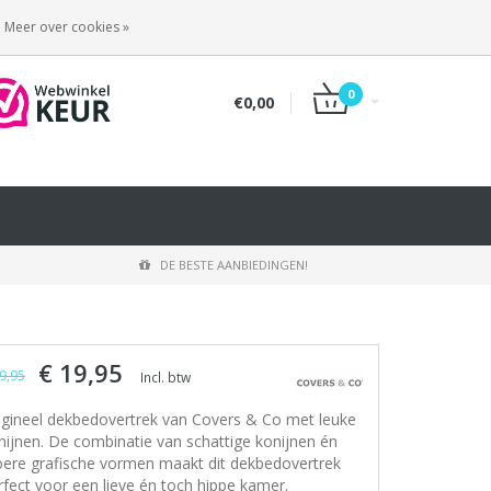
INLOGGEN
REGISTREREN
Meer over cookies »
0
€0,00
DE BESTE AANBIEDINGEN!
€ 19,95
9,95
Incl. btw
igineel dekbedovertrek van Covers & Co met leuke
nijnen. De combinatie van schattige konijnen én
oere grafische vormen maakt dit dekbedovertrek
rfect voor een lieve én toch hippe kamer.