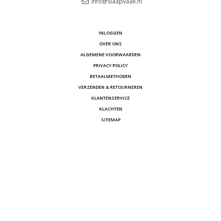
info@slaapvaak.nl
INLOGGEN
OVER ONS
ALGEMENE VOORWAARDEN
PRIVACY POLICY
BETAALMETHODEN
VERZENDEN & RETOURNEREN
KLANTENSERVICE
KLACHTEN
SITEMAP