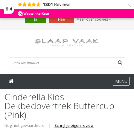
×
1301
Reviews
Wij slaan cookies op om onze website te verbeteren. Is dat akkoord?
9,4
Ja
Nee
Meer over cookies »
0 Artikelen
MENU
Cinderella Kids
Dekbedovertrek Buttercup
(Pink)
Nog niet gewaardeerd
|
Schrijf je eigen review