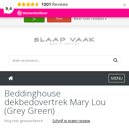
×
1301
Reviews
Wij slaan cookies op om onze website te verbeteren. Is dat akkoord?
9,4
Ja
Nee
Meer over cookies »
0 Artikelen
MENU
Beddinghouse
dekbedovertrek Mary Lou
(Grey Green)
Nog niet gewaardeerd
|
Schrijf je eigen review