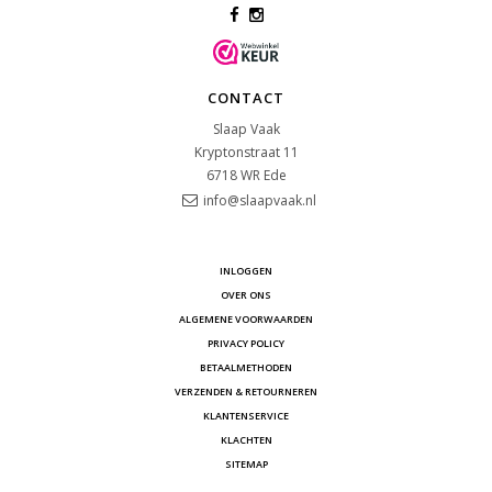
CONTACT
Slaap Vaak
Kryptonstraat 11
6718 WR
Ede
info@slaapvaak.nl
INLOGGEN
OVER ONS
ALGEMENE VOORWAARDEN
PRIVACY POLICY
BETAALMETHODEN
VERZENDEN & RETOURNEREN
KLANTENSERVICE
KLACHTEN
SITEMAP