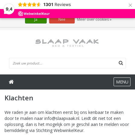
×
1301
Reviews
Wij slaan cookies op om onze website te verbeteren. Is dat akkoord?
9,4
Ja
Nee
Meer over cookies »
0 Artikelen
MENU
Klachten
We raden je aan om klachten eerst bij ons kenbaar te maken
door te mailen naar
info@slaapvaak.nl
. Leidt dit niet tot een
oplossing, dan is het mogelijk om je geschil aan te melden voor
bemiddeling via Stichting WebwinkelKeur.