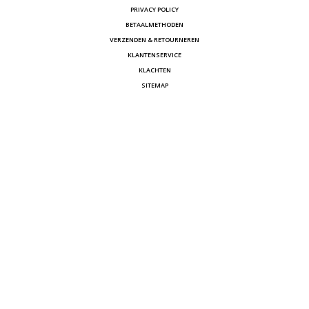
PRIVACY POLICY
BETAALMETHODEN
VERZENDEN & RETOURNEREN
KLANTENSERVICE
KLACHTEN
SITEMAP