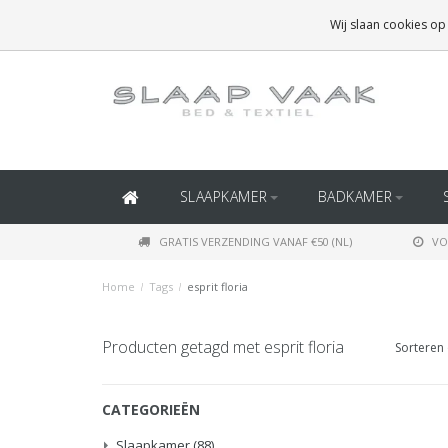
GRATIS BEZORGING BOVEN
€50
(BINNEN NEDERLAND)
Wij slaan cookies op
GRATIS BEZORGING BOVEN
€150
(BINNEN BELGIË)
SLAAPKAMER
BADKAMER
GRATIS VERZENDING VANAF €50 (NL)
VO
Home
/
Tags
/
esprit floria
Producten getagd met esprit floria
Sorteren 
CATEGORIEËN
Slaapkamer
(88)