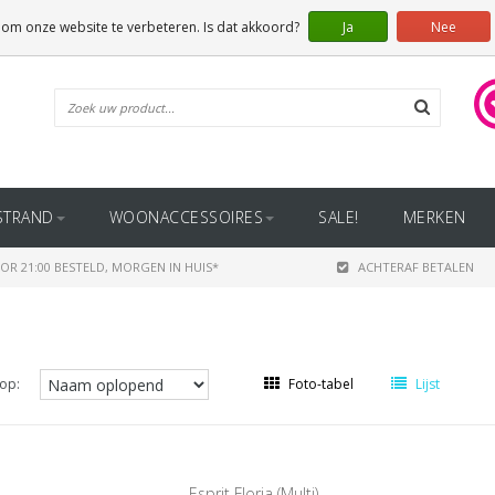
 om onze website te verbeteren. Is dat akkoord?
Ja
Nee
STRAND
WOONACCESSOIRES
SALE!
MERKEN
OR 21:00 BESTELD, MORGEN IN HUIS*
ACHTERAF BETALEN
op:
Foto-tabel
Lijst
Esprit Floria (Multi)