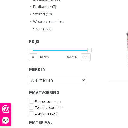
Badkamer
(7)
Strand
(10)
Woonaccessoires
SALE!
(677)
PRIJS
MIN: €
MAX: €
0
30
MERKEN
MAATVOERING
Eenpersoons
(1)
Tweepersoons
(1)
Lits-jumeaux
(1)
9,4
MATERIAAL