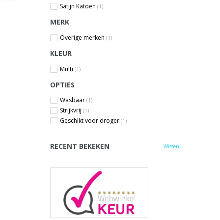
Satijn Katoen
(1)
MERK
Overige merken
(1)
KLEUR
Multi
(1)
OPTIES
Wasbaar
(1)
Strijkvrij
(1)
Geschikt voor droger
(1)
RECENT BEKEKEN
Wissen