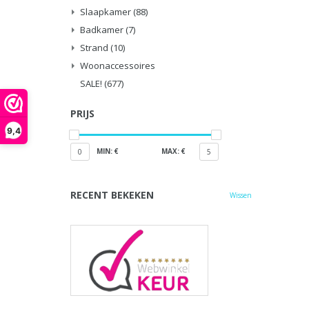
Slaapkamer
(88)
Badkamer
(7)
Strand
(10)
Woonaccessoires
SALE!
(677)
PRIJS
9,4
MIN: €
MAX: €
0
5
RECENT BEKEKEN
Wissen