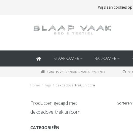
GRATIS BEZORGING BOVEN
€50
(BINNEN NEDERLAND)
Wij slaan cookies op
GRATIS BEZORGING BOVEN
€150
(BINNEN BELGIË)
SLAAPKAMER
BADKAMER
GRATIS VERZENDING VANAF €50 (NL)
VO
Home
/
Tags
/
dekbedovertrek unicorn
Producten getagd met
Sorteren 
dekbedovertrek unicorn
CATEGORIEËN