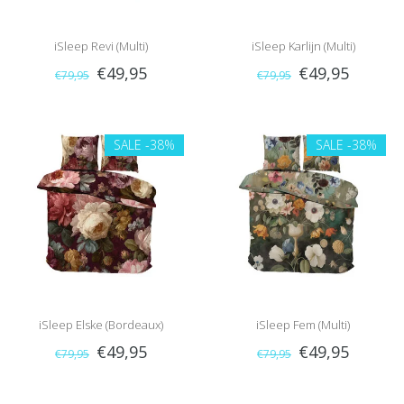
iSleep Revi (Multi)
iSleep Karlijn (Multi)
€49,95
€49,95
€79,95
€79,95
SALE
-38%
SALE
-38%
iSleep Elske (Bordeaux)
iSleep Fem (Multi)
€49,95
€49,95
€79,95
€79,95