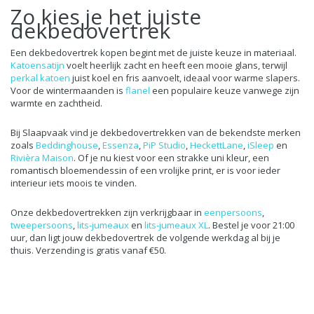
Zo kies je het juiste
dekbedovertrek
Een dekbedovertrek kopen begint met de juiste keuze in materiaal.
Katoensatijn
voelt heerlijk zacht en heeft een mooie glans, terwijl
perkal katoen
juist koel en fris aanvoelt, ideaal voor warme slapers.
Voor de wintermaanden is
flanel
een populaire keuze vanwege zijn
warmte en zachtheid.
Bij Slaapvaak vind je dekbedovertrekken van de bekendste merken
zoals
Beddinghouse
,
Essenza
,
PiP Studio
,
HeckettLane
,
iSleep
en
Rivièra Maison
. Of je nu kiest voor een strakke uni kleur, een
romantisch bloemendessin of een vrolijke print, er is voor ieder
interieur iets moois te vinden.
Onze dekbedovertrekken zijn verkrijgbaar in
eenpersoons
,
tweepersoons
,
lits-jumeaux
en
lits-jumeaux XL
. Bestel je voor 21:00
uur, dan ligt jouw dekbedovertrek de volgende werkdag al bij je
thuis. Verzending is gratis vanaf €50.