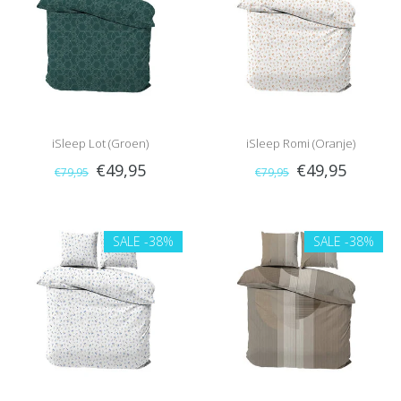
iSleep Lot (Groen)
iSleep Romi (Oranje)
€49,95
€49,95
€79,95
€79,95
SALE
-38%
SALE
-38%