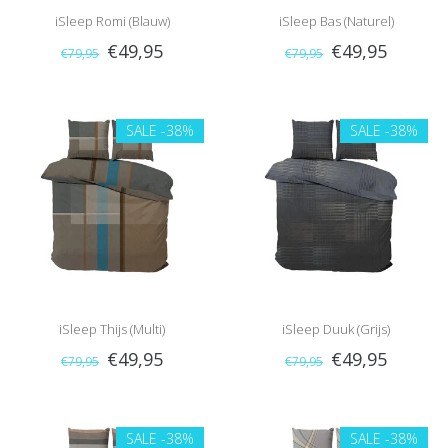
iSleep Romi (Blauw)
iSleep Bas (Naturel)
€49,95
€49,95
€79,95
€79,95
SALE
-38%
SALE
-38%
iSleep Thijs (Multi)
iSleep Duuk (Grijs)
€49,95
€49,95
€79,95
€79,95
SALE
-38%
SALE
-38%