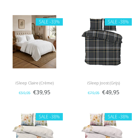
SALE
-33%
SALE
-38%
iSleep Claire (Crème)
iSleep Joost (Grijs)
€39,95
€49,95
€59,95
€79,95
SALE
-38%
SALE
-38%