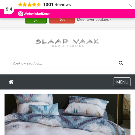
×
1301
Reviews
Wij slaan cookies op om onze website te verbeteren. Is dat akkoord?
9,4
Ja
Nee
Meer over cookies »
0 Artikelen
MENU