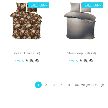
SALE
-38%
SALE
-38%
iSleep Liza (Bruin)
iSleep Joep (Naturel)
€49,95
€49,95
€79,95
€79,95
1
2
3
4
5
86
Volgende Vorige