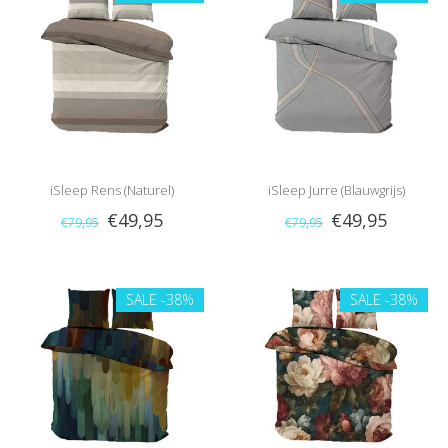
iSleep Rens (Naturel)
iSleep Jurre (Blauwgrijs)
€49,95
€49,95
€79,95
€79,95
SALE
-38%
SALE
-38%