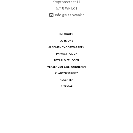
Kryptonstraat 11
6718 WR
Ede
info@slaapvaak.nl
INLOGGEN
OVER ONS
ALGEMENE VOORWAARDEN
PRIVACY POLICY
BETAALMETHODEN
VERZENDEN & RETOURNEREN
KLANTENSERVICE
KLACHTEN
SITEMAP