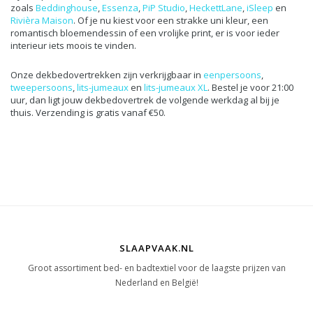
zoals
Beddinghouse
,
Essenza
,
PiP Studio
,
HeckettLane
,
iSleep
en
Rivièra Maison
. Of je nu kiest voor een strakke uni kleur, een
romantisch bloemendessin of een vrolijke print, er is voor ieder
interieur iets moois te vinden.
Onze dekbedovertrekken zijn verkrijgbaar in
eenpersoons
,
tweepersoons
,
lits-jumeaux
en
lits-jumeaux XL
. Bestel je voor 21:00
uur, dan ligt jouw dekbedovertrek de volgende werkdag al bij je
thuis. Verzending is gratis vanaf €50.
SLAAPVAAK.NL
Groot assortiment bed- en badtextiel voor de laagste prijzen van
Nederland en België!