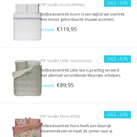
SALE
-33%
PiP Studio Acorn (White)
Dekbedovertrek Acorn is een stijlvol wit overtrek
met mooie geborduurde blauwe accenten.
€119,95
€179,95
SALE
-47%
PiP Studio Little Sea (Green)
Dekbedovertrek Little Sea is prachtig versierd
met allemaal verschillende kleurrijke schelpen,
oceaanplanten en kleine diertjes.
€89,95
€169,95
SALE
-30%
PiP Studio Floris (Pink)
Dekbedovertrek Floris heeft een kleurrijk
bloemendessin en haalt de zomer naar je
slaapkamer. Er zijn sierlijke takjes met prachtige