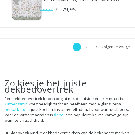
gemaakt van 100% Perkal katoen van
€129,95
hoogwaardige kwaliteit.
€219,95
1
2
3
Volgende Vorige
Zo kies je het juiste
dekbedovertrek
Een dekbedovertrek kopen begint met de juiste keuze in materiaal.
Katoensatijn
voelt heerlijk zacht en heeft een mooie glans, terwijl
perkal katoen
juist koel en fris aanvoelt, ideaal voor warme slapers.
Voor de wintermaanden is
flanel
een populaire keuze vanwege zijn
warmte en zachtheid.
Bij Slaapvaak vind je dekbedovertrekken van de bekendste merken