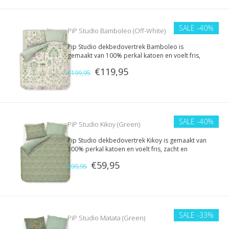
SALE
-40%
PiP Studio Bamboleo (Off-White)
Pip Studio dekbedovertrek Bamboleo is
gemaakt van 100% perkal katoen en voelt fris,
zacht en comfortabel aan. De fijne stof en
€119,95
kleurrijke print geven je slaapkamer een vrolijke
€199,95
en luxe uitstraling.
SALE
-40%
PiP Studio Kikoy (Green)
Pip Studio dekbedovertrek Kikoy is gemaakt van
100% perkal katoen en voelt fris, zacht en
comfortabel aan. De fijne stof en kleurrijke print
€59,95
geven je slaapkamer een vrolijke en luxe
€99,95
uitstraling.
SALE
-33%
PiP Studio Matata (Green)