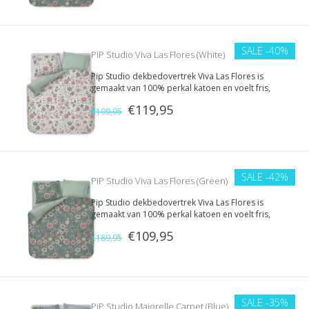
SALE
-40%
PiP Studio Viva Las Flores (White)
Pip Studio dekbedovertrek Viva Las Flores is
gemaakt van 100% perkal katoen en voelt fris,
zacht en comfortabel aan. De fijne stof en
€119,95
kleurrijke print geven je slaapkamer een vrolijke
€199,95
en luxe uitstraling.
SALE
-42%
PiP Studio Viva Las Flores (Green)
Pip Studio dekbedovertrek Viva Las Flores is
gemaakt van 100% perkal katoen en voelt fris,
zacht en comfortabel aan. De fijne stof en
€109,95
kleurrijke print geven je slaapkamer een vrolijke
€189,95
en luxe uitstraling.
SALE
-35%
PiP Studio Majorelle Carpet (Blue)