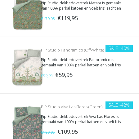
Pip Studio dekbedovertrek Matata is gemaakt
van 100% perkal katoen en voelt fris, zacht en
comfortabel aan. De fijne stof en kleurrijke print
€119,95
geven je slaapkamer een vrolijke en luxe
€179,95
uitstraling.
SALE
-40%
PiP Studio Panoramico (Off-White)
Pip Studio dekbedovertrek Panoramico is
gemaakt van 100% perkal katoen en voelt fris,
zacht en comfortabel aan. De fijne stof en
€59,95
kleurrijke print geven je slaapkamer een vrolijke
€99,95
en luxe uitstraling.
SALE
-42%
PiP Studio Viva Las Flores (Green)
Pip Studio dekbedovertrek Viva Las Flores is
gemaakt van 100% perkal katoen en voelt fris,
zacht en comfortabel aan. De fijne stof en
€109,95
kleurrijke print geven je slaapkamer een vrolijke
€189,95
en luxe uitstraling.