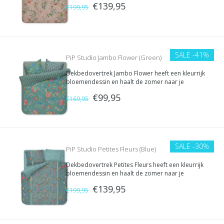
€139,95
bloemen, vlinders en vogels te bewonderen.
€199,95
SALE
-41%
PiP Studio Jambo Flower (Green)
Dekbedovertrek Jambo Flower heeft een kleurrijk
bloemendessin en haalt de zomer naar je
slaapkamer. Over het gehele overtrek pronkt
€99,95
een fijne en gedetailleerde bloemenprint met
€169,95
fantasierijke veldbloemen, zomervruchten en
bloementakjes met dahlia's.
SALE
-30%
PiP Studio Petites Fleurs (Blue)
Dekbedovertrek Petites Fleurs heeft een kleurrijk
bloemendessin en haalt de zomer naar je
slaapkamer. In het midden pronkt een fijne en
€139,95
gedetailleerde bloemenprint met fantasierijke
€199,95
veldbloemen, korenbloemen, zomervruchten en
bloementakjes met dahlia's.