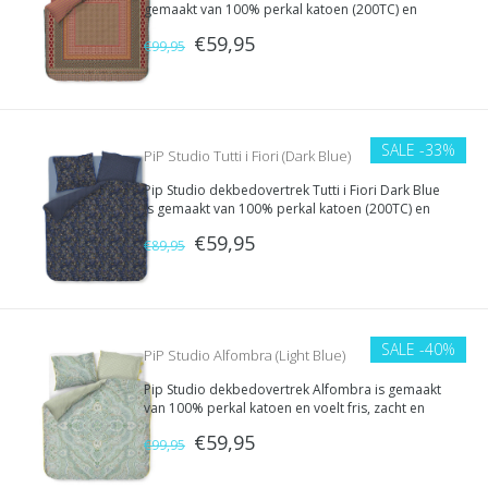
gemaakt van 100% perkal katoen (200TC) en
heeft een grafisch, Afrikaans geïnspireerd dessin
€59,95
met geometrische ornamenten in roze, rood,
€99,95
oker en teal. Dubbelzijdig te gebruiken, dubbele
instopstrook.
SALE
-33%
PiP Studio Tutti i Fiori (Dark Blue)
Pip Studio dekbedovertrek Tutti i Fiori Dark Blue
is gemaakt van 100% perkal katoen (200TC) en
heeft een dicht, romantisch bloemendessin in
€59,95
diepblauwe tinten met gouden accenten.
€89,95
Dubbelzijdig te gebruiken, dubbele
instopstrook.
SALE
-40%
PiP Studio Alfombra (Light Blue)
Pip Studio dekbedovertrek Alfombra is gemaakt
van 100% perkal katoen en voelt fris, zacht en
comfortabel aan. De fijne stof en kleurrijke print
€59,95
geven je slaapkamer een vrolijke en luxe
€99,95
uitstraling.