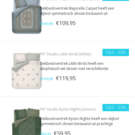
Dekbedovertrek Majorelle Carpet heeft een
stijlvol symmetrisch dessin bestaand uit
prachtige ornamenten en bloemen.
€109,95
€169,95
SALE
-33%
PiP Studio Little Birds (White)
Dekbedovertrek Little Birds heeft een
simplistisch wit dessin met verschillende
vogeltjes in kleine branches.
€119,95
€179,95
SALE
-33%
PiP Studio Kyoto Nights (Green)
Dekbedovertrek Kyoto Nights heeft een stijlvol
symmetrisch dessin bestaand uit prachtige
ornamenten en bloemen.
€59,95
€89,95