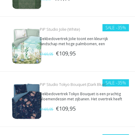
SALE
-35%
PiP Studio Jolie (White)
Dekbedovertrek Jolie toont een kleurrijk
landschap met hoge palmbomen, een
helderblauwe lucht en witte reigers.
€109,95
€169,95
SALE
-35%
PiP Studio Tokyo Bouquet (Dark Blue)
Dekbedovertrek Tokyo Bouquet is een prachtig
bloemendessin met zijbanen. Het overtrek heeft
een print met grote elegante fantasiebloemen en
€109,95
kleine bloementakjes.
€169,95