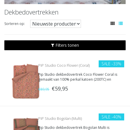
Dekbedovertrekken
Sorteren op:
Filters tonen
SALE
-33%
PiP Studio Coco Flower (Coral)
Pip Studio dekbedovertrek Coco Flower Coral is
gemaakt van 100% perkal katoen (200TC) en
heeft een weelderig bloemendessin in warme
€59,95
koraal- en zalntinten. Dubbelzijdig te gebruiken,
€89,95
dubbele instopstrook.
SALE
-40%
PiP Studio Bogolan (Multi)
Pip Studio dekbedovertrek Bogolan Multi is