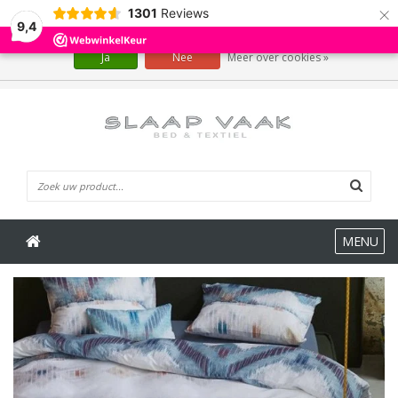
×
1301
Reviews
Wij slaan cookies op om onze website te verbeteren. Is dat akkoord?
9,4
Ja
Nee
Meer over cookies »
0 Artikelen
MENU